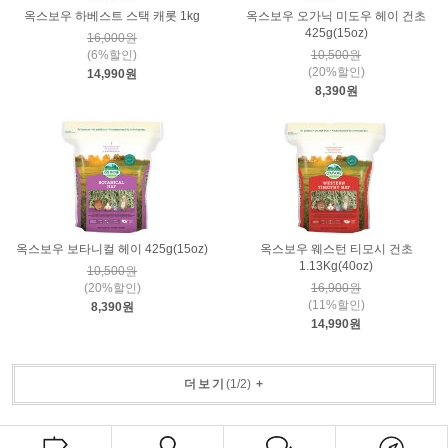
옥스보우 하베스트 스택 캐롯 1kg
옥스보우 오가닉 미도우 헤이 건초
425g(15oz)
16,000원
(6%할인)
10,500원
(20%할인)
14,990원
8,390원
옥스보우 보타니컬 헤이 425g(15oz)
옥스보우 웨스턴 티모시 건초
1.13Kg(40oz)
10,500원
(20%할인)
16,900원
(11%할인)
8,390원
14,990원
더보기
(
1
/
2
)
+