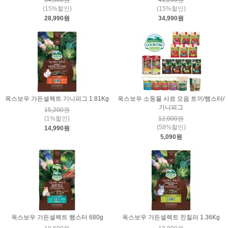
34,300원
41,200원
(15%할인)
(15%할인)
28,990원
34,990원
옥스보우 가든셀렉트 기니피그 1.81Kg
옥스보우 소동물 사료 모음 토끼/햄스터/
기니피그
15,200원
(1%할인)
12,000원
(58%할인)
14,990원
5,090원
옥스보우 가든셀렉트 햄스터 680g
옥스보우 가든셀렉트 친칠라 1.36Kg