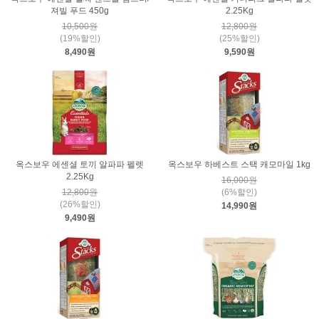
져빌 푸드 450g
2.25Kg
10,500원
12,800원
(19%할인)
(25%할인)
8,490원
9,590원
옥스보우 에센셜 토끼 알파파 펠렛
옥스보우 하베스트 스택 캐모마일 1kg
2.25Kg
16,000원
12,800원
(6%할인)
(26%할인)
14,990원
9,490원