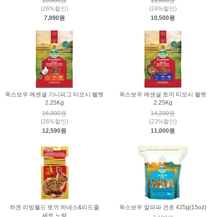
10,600원
13,800원
(26%할인)
(24%할인)
7,890원
10,500원
옥스보우 에센셜 기니피그 티모시 펠렛
옥스보우 에센셜 토끼 티모시 펠렛
2.25Kg
2.25Kg
16,900원
14,200원
(26%할인)
(23%할인)
12,590원
11,000원
하겐 리빙월드 토끼 하네스&리드줄
옥스보우 알파파 건초 425g(15oz)
세트 노랑