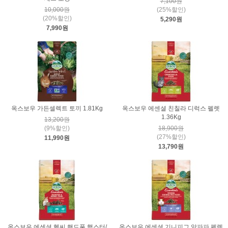
7,100원
10,000원
(25%할인)
(20%할인)
5,290원
7,990원
옥스보우 가든셀렉트 토끼 1.81Kg
옥스보우 에센셜 친칠라 디럭스 펠렛
1.36Kg
13,200원
(9%할인)
18,900원
(27%할인)
11,990원
13,790원
옥스보우 에센셜 헬씨 핸드풀 햄스터/
옥스보우 에센셜 기니피그 알파파 펠렛