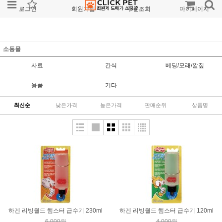
로그인
회원가입
주문조회
마이페이지
소동물
사료
간식
베딩/모래/깔짚
용품
기타
최신순
낮은가격
높은가격
판매순위
상품명
하겐 리빙월드 햄스터 급수기 230ml
하겐 리빙월드 햄스터 급수기 120ml
6,000원
4,000원