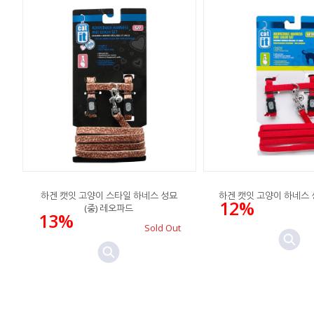
하겐 캣잇 고양이 스타일 하네스 성묘
하겐 캣잇 고양이 하네스 
12%
(중) 레오파드
13%
Sold Out