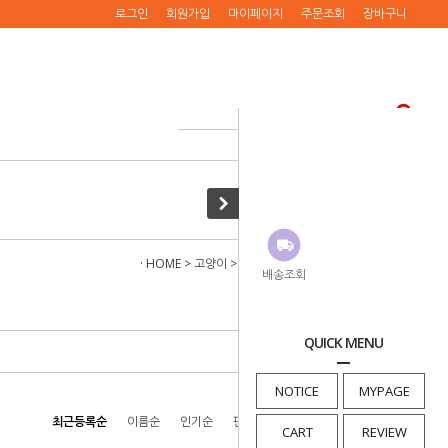
로그인
회원가입
마이페이지
주문조회
장바구니
· HOME
>
고양이
>
패션/액세서리
>
가슴줄(하네스)
배송조회
QUICK MENU
NOTICE
MYPAGE
최근등록순
이름순
인기순
판매순
높은가격순
낮은가격순
CART
REVIEW