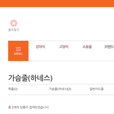
즐겨찾기
강아지
고양이
소동물
브랜드
MENU
가슴줄(하네스)
목줄(2)
가슴줄(하네스)(3)
일반리드줄
총
3
개의 상품이 검색되었습니다.