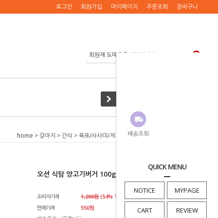
로그인
회원가입
마이페이지
주문조회
장바구니
배송조회
home
>
강아지
>
간식
>
육포/사사미/져키
> 오션 식탐 양고기버거 100g
QUICK MENU
오션 식탐 양고기버거 100g
NOTICE
MYPAGE
소비자가격
1,200원
(
54
% 할인)
판매가격
550
원
CART
REVIEW