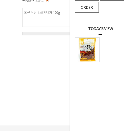
배송조건 : (고정)
ORDER
오션 식탐 양고기버거 100g
550
원
총 상품 금액
550
원
TODAY'S VIEW
상품이 품절되었습니다.