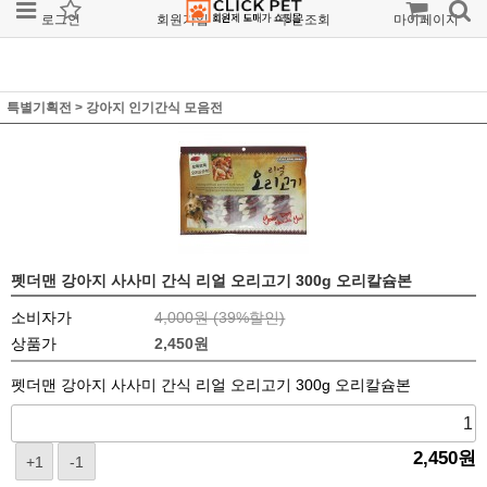
로그인
회원가입
주문조회
마이페이지
특별기획전
>
강아지 인기간식 모음전
펫더맨 강아지 사사미 간식 리얼 오리고기 300g 오리칼슘본
소비자가
4,000원 (
39
%할인)
상품가
2,450
원
펫더맨 강아지 사사미 간식 리얼 오리고기 300g 오리칼슘본
2,450
원
+1
-1