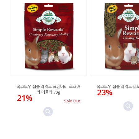
옥스보우 심플 리워드 크렌베리-로즈마
옥스보우 심플 리워드 티모
23%
리 메들리 70g
21%
Sold Out