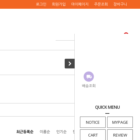
로그인
회원가입
마이페이지
주문조회
장바구니
· HOME
>
소동물
>
간식
배송조회
QUICK MENU
NOTICE
MYPAGE
최근등록순
이름순
인기순
판매순
높은가격순
낮은가격순
CART
REVIEW