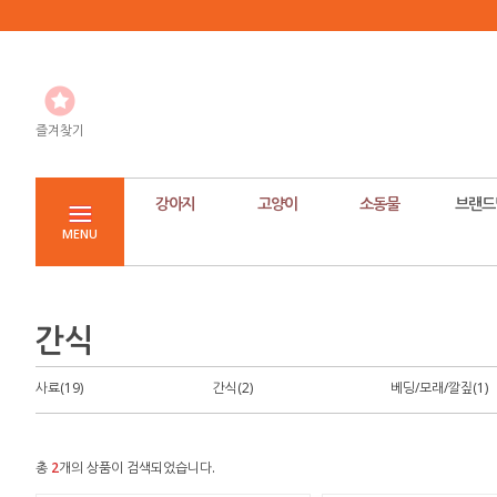
즐겨찾기
강아지
고양이
소동물
브랜드
MENU
간식
사료(19)
간식(2)
베딩/모래/깔짚(1)
총
2
개의 상품이 검색되었습니다.