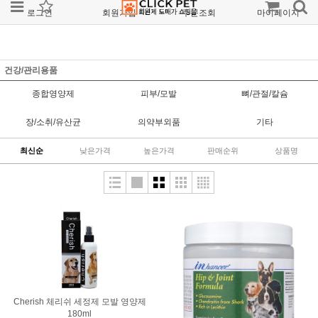
로그인
회원가입
주문조회
마이페이지
건강/관리용품
종합영양제
피부/모발
뼈/관절/칼슘
장/소취/유산균
의약부외품
기타
최신순
낮은가격
높은가격
판매순위
상품명
Cherish 체리쉬 세정제 모발 영양제
180ml