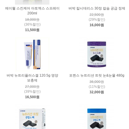
메이웰 스킨케어 아토엑스 스프레이
버박 칼시데리스 30정 칼슘 공급 정제
200ml
22,500원
18,000원
(29%할인)
(36%할인)
16,000원
11,500원
버박 뉴트리플러스겔 120.5g 영양
포켄스 뉴트리션 트릿 눈&눈물 480g
보충제
36,000원
27,000원
(11%할인)
(39%할인)
32,000원
16,500원