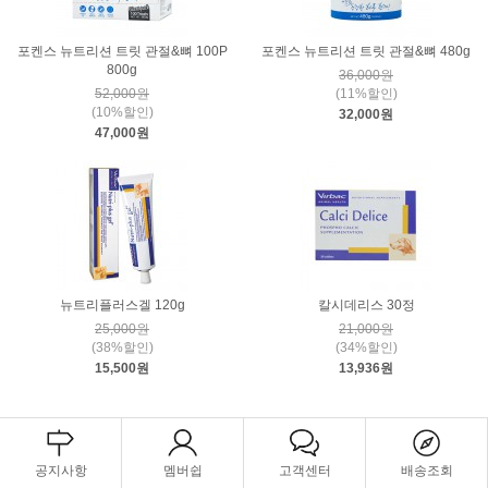
포켄스 뉴트리션 트릿 관절&뼈 100P
포켄스 뉴트리션 트릿 관절&뼈 480g
800g
36,000원
52,000원
(11%할인)
(10%할인)
32,000원
47,000원
뉴트리플러스겔 120g
칼시데리스 30정
25,000원
21,000원
(38%할인)
(34%할인)
15,500원
13,936원
공지사항
멤버쉽
고객센터
배송조회