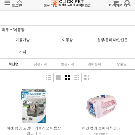
로그인
회원가입
주문조회
마이페이지
하우스/이동장
이동가방
이동장
철장/울타리/안전문
기타
최신순
낮은가격
높은가격
판매순위
상품명
하겐 캣잇 고양이 카브리오 이동장
하겐 캣잇 보이져 S 핑크
웜그레이
28,300원